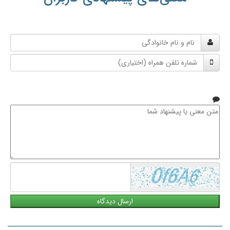
نام
و
شماره
نام
تلفن
خانوادگی
همراه
متن
معنی
یا
پیشنهاد
شما