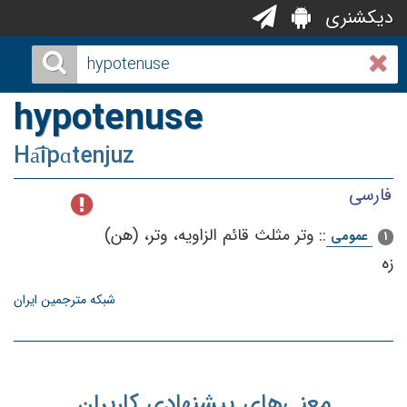
دیکشنری
hypotenuse
Ha͡ipɑtenjuz
فارسی
::
وتر مثلث‌ قائم‌ الزاویه‌، وتر، (هن)
عمومی
1
زه‌
شبکه مترجمین ایران
معنی‌های پیشنهادی کاربران