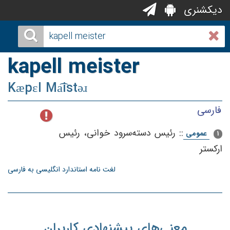
دیکشنری
kapell meister
Kæpɛl Ma͡istəɹ
فارسی
::
رئیس‌ دسته‌سرود خوانی‌، رئیس‌
عمومی
1
اركستر
لغت نامه استاندارد انگلیسی به فارسی
معنی‌های پیشنهادی کاربران