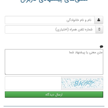
نام
و
شماره
نام
تلفن
خانوادگی
همراه
متن
معنی
یا
پیشنهاد
شما