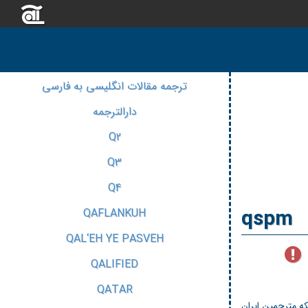
ترجمه مقالات انگلیسی به فارسی
دارالترجمه
Q2
Q3
Q4
qspm
QAFLANKUH
QAL‘EH YE PASVEH
QALIFIED
QATAR
ه مترجمین ایران