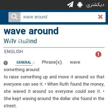
دیکشنری
wave around
We͡iv Əɹa͡ʊnd
ENGLISH
::
Phrase(s): wave
GENERAL
1
something around
to raise something up and move it around so that
everyone can see it. • When Ruth found the money,
she waved it around so everyone could see it. •
She kept waving around the dollar she found in the
street.