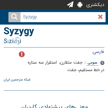
دیکشنری
Syzygy
Sɪzid͡ʒi
فارسی
::
جفت‌ متقارن‌، استقرار سه‌ ستاره‌
عمومی
1
در خط‌ مستقیم‌، جفت‌
شبکه مترجمین ایران
معنی‌های پیشنهادی کاربران