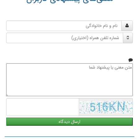
نام
و
شماره
نام
تلفن
خانوادگی
همراه
متن
معنی
یا
پیشنهاد
شما