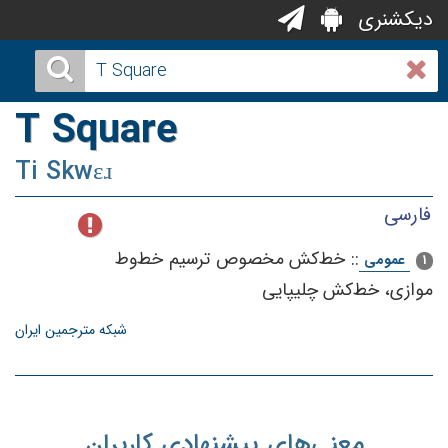
دیکشنری
T Square
Ti Skwɛɹ
فارسی
::
خط‌كش‌ مخصوص‌ ترسیم‌ خط‌وط‌
عمومی
1
موازی‌، خط‌كش‌ چلیپایی‌
شبکه مترجمین ایران
معنی‌های پیشنهادی کاربران