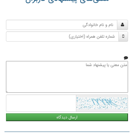
نام
و
شماره
نام
تلفن
خانوادگی
همراه
متن
معنی
یا
پیشنهاد
شما