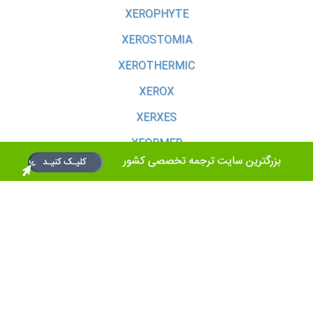
XEROPHYTE
XEROSTOMIA
XEROTHERMIC
XEROX
XERXES
XFORMER
XI JINPING
آبی دیکشنری
لینک های دیگر
درباره آبی دیکشنری
Disclaimer
استفاده از آبی دیکشنری
ترجمه مقالات انگلیسی به فارسی
ورود به سیستم
https://satraa.com/
تماس با آبی دیکشنری
ترجمه گوگل