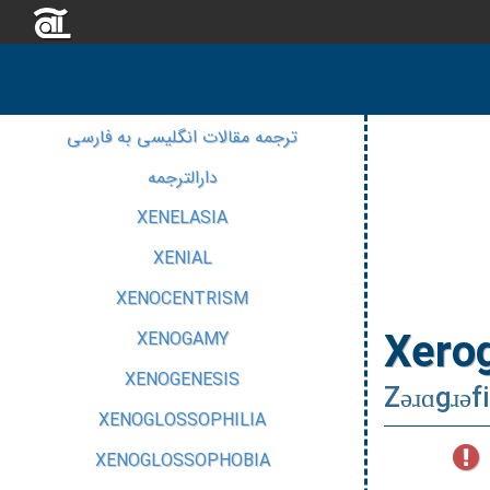
ترجمه مقالات انگلیسی به فارسی
دارالترجمه
XENELASIA
XENIAL
XENOCENTRISM
Xero
XENOGAMY
XENOGENESIS
Zəɹɑgɹəfi
XENOGLOSSOPHILIA
XENOGLOSSOPHOBIA