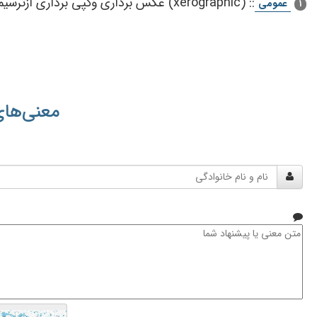
::
(xerographic) عكس‌ برداری‌ وكپی‌ برداری‌ ازترسیمات‌
عمومی
1
معنی‌های
نام
و
نام
خانوادگی
متن
معنی
یا
پیشنهاد
شما