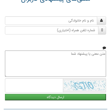
نام
و
شماره
نام
تلفن
خانوادگی
همراه
متن
معنی
یا
پیشنهاد
شما