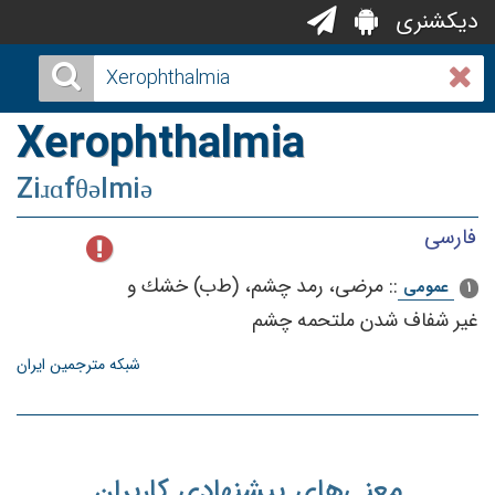
دیکشنری
Xerophthalmia
Ziɹɑfθəlmiə
فارسی
::
مرضی‌، رمد چشم‌، (ط‌ب‌) خشك‌ و
عمومی
1
غیر شفاف‌ شدن‌ ملتحمه‌ چشم‌
شبکه مترجمین ایران
معنی‌های پیشنهادی کاربران