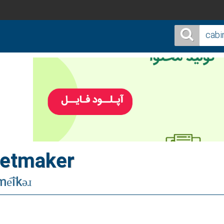
netmaker
e͡ikəɹ