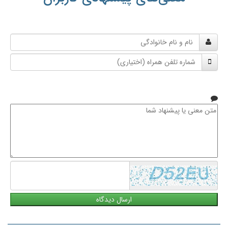
نام
و
شماره
نام
تلفن
خانوادگی
همراه
متن
معنی
یا
پیشنهاد
شما