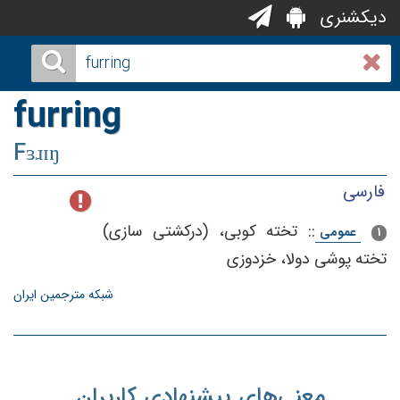
دیکشنری
furring
Fɜɹɪŋ
فارسی
::
تخته‌ كوبی‌، (دركشتی‌ سازی‌)
عمومی
1
تخته‌ پوشی‌ دولا، خزدوزی‌
شبکه مترجمین ایران
معنی‌های پیشنهادی کاربران