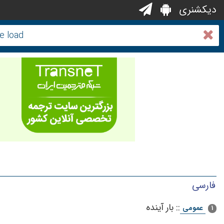
دیکشنری
فارسی
::
بار آینده
عمومی
1