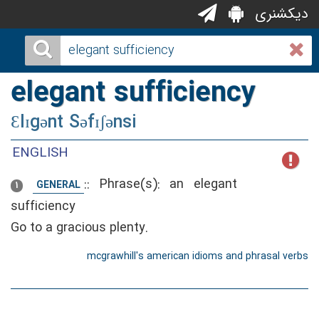
دیکشنری
elegant sufficiency
Ɛlɪgənt Səfɪʃənsi
ENGLISH
::
Phrase(s): an elegant
GENERAL
1
sufficiency
Go to a gracious plenty.
mcgrawhill's american idioms and phrasal verbs