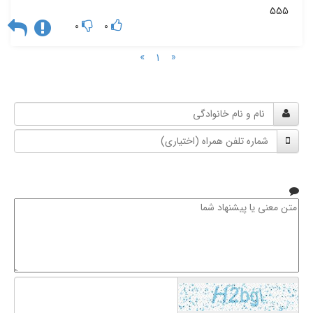
555
0
0
»
«
1
نام
و
شماره
نام
تلفن
خانوادگی
همراه
متن
معنی
یا
پیشنهاد
شما