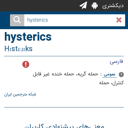
دیکشنری
hysterics
Hɪstɛɹɪks
فارسی
::
حمله‌ گریه‌، حمله‌ خنده‌ غیر قابل‌
عمومی
1
كنترل‌، حمله‌
شبکه مترجمین ایران
معنی‌های پیشنهادی کاربران