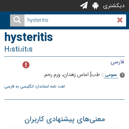
دیکشنری
hysteritis
Hɪstiɹitɪs
فارسی
::
ط‌ب‌] اماس‌ زهدان‌، ورم‌ رحم‌
عمومی
1
لغت نامه استاندارد انگلیسی به فارسی
معنی‌های پیشنهادی کاربران