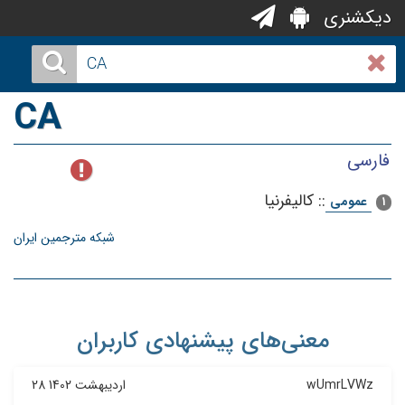
دیکشنری
CA
فارسی
::
کالیفرنیا
عمومی
1
شبکه مترجمین ایران
معنی‌های پیشنهادی کاربران
wUmrLVWz
28 اردیبهشت 1402