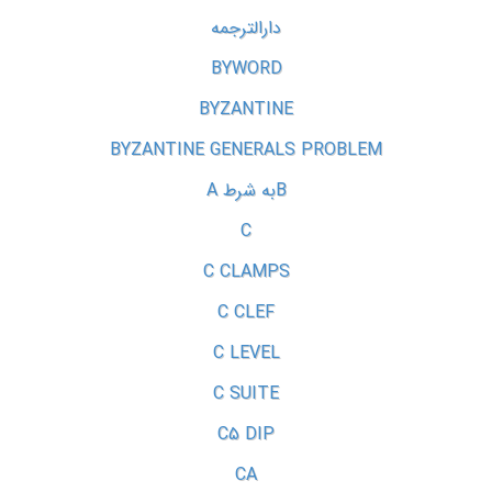
دارالترجمه
BYWORD
BYZANTINE
BYZANTINE GENERALS PROBLEM
Bبه شرط A
C
C CLAMPS
C CLEF
C LEVEL
C SUITE
C5 DIP
CA