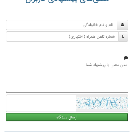
نام
و
شماره
نام
تلفن
خانوادگی
همراه
متن
معنی
یا
پیشنهاد
شما