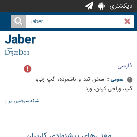
دیکشنری
Jaber
D͡ʒæbəɹ
فارسی
::
سخن‌ تند و ناشمرده‌، گپ‌ زنی‌،
عمومی
1
گپ‌، وراجی‌ كردن‌، ورد
شبکه مترجمین ایران
معنی‌های پیشنهادی کاربران