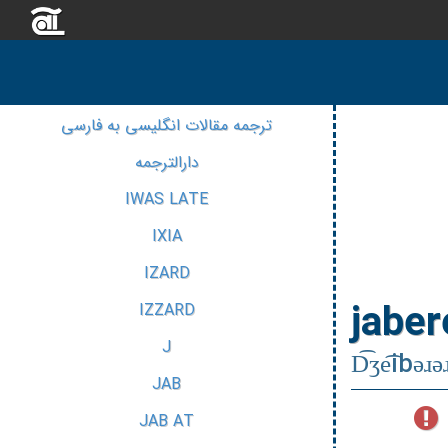
ترجمه مقالات انگلیسی به فارسی
دارالترجمه
IWAS LATE
IXIA
IZARD
jaber
IZZARD
J
D͡ʒe͡ibəɹə
JAB
JAB AT