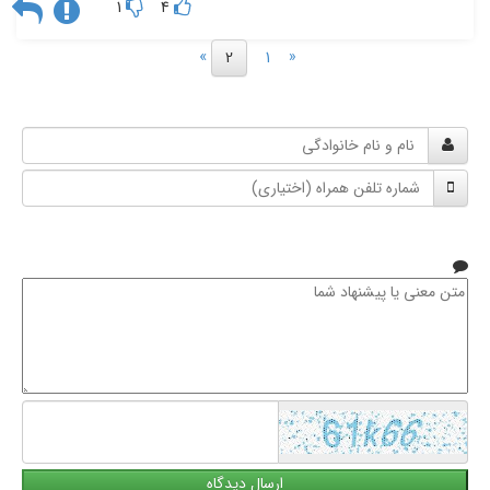
1
4
»
«
2
1
نام
و
شماره
نام
تلفن
خانوادگی
همراه
متن
معنی
یا
پیشنهاد
شما