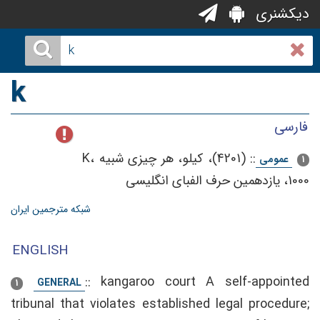
دیکشنری
k
فارسی
::
(4201)، كیلو، هر چیزی‌ شبیه‌ K،
عمومی
1
1000، یازدهمین‌ حرف‌ الفبای‌ انگلیسی‌
شبکه مترجمین ایران
ENGLISH
::
kangaroo court A self-appointed
GENERAL
1
tribunal that violates established legal procedure;