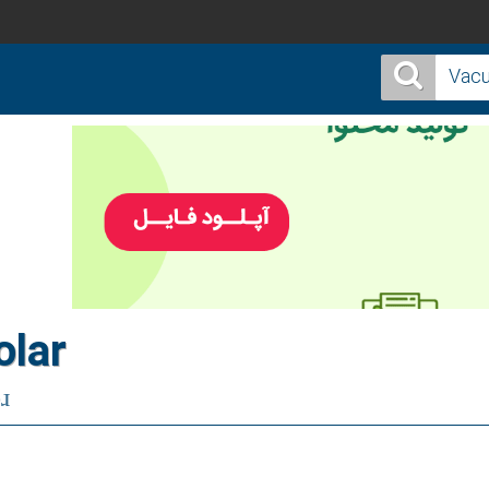
olar
ɹ