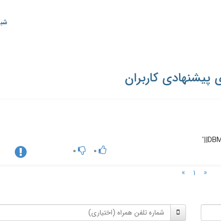
شبک
 پیشنهادی کاربران
0
0
»
«
1
شماره
تلفن