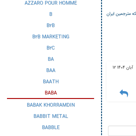
AZZARO POUR HOMME
ه مترجمین ایران
B
B2B
B2B MARKETING
B2C
BA
12 آبان 1404
BAA
BAATH
BABA
BABAK KHORRAMDIN
BABBIT METAL
BABBLE