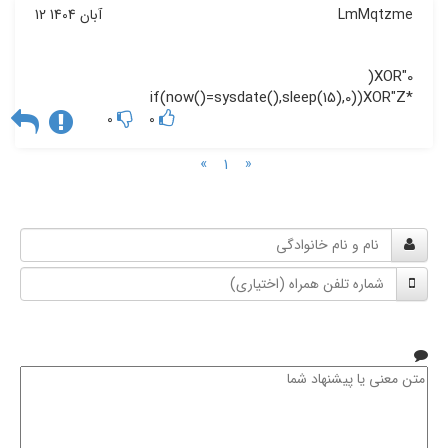
LmMqtzme
12 آبان 1404
*if(now()=sysdate(),sleep(15),0))XOR"Z
0
0
»
«
1
نام
و
شماره
نام
تلفن
خانوادگی
همراه
متن
معنی
یا
پیشنهاد