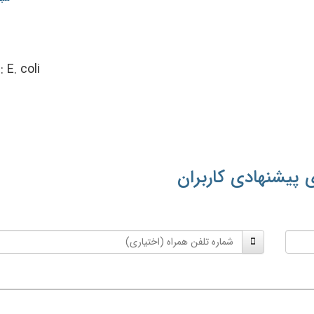
::
E. coli
 پیشنهادی کاربران
شماره
تلفن
همراه