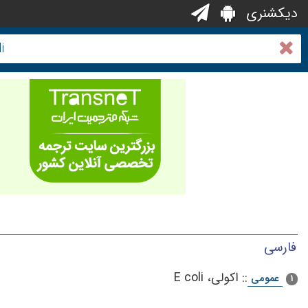
دیکشنری
فارسی
::
اکولی، E coli
عمومی
1