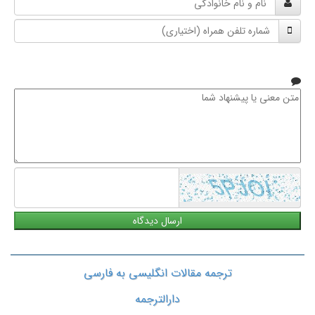
و
شماره
نام
تلفن
خانوادگی
همراه
متن
معنی
یا
پیشنهاد
شما
ترجمه مقالات انگلیسی به فارسی
دارالترجمه