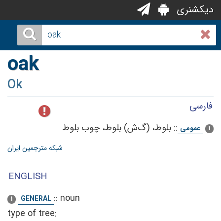
دیکشنری
oak
Ok
فارسی
::
بلوط، (گ‌ش‌) بلوط‌، چوب‌ بلوط‌
عمومی
1
شبکه مترجمین ایران
ENGLISH
::
noun
GENERAL
1
type of tree: