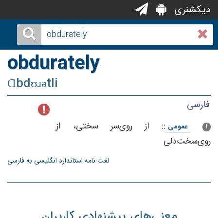
دیکشنری
obdurately
Ɑbdʊɹətli
فارسی
::
از روی‌سر سختی‌، از
عمومی
1
روی‌سخت‌دلی‌
لغت نامه استاندارد انگلیسی به فارسی
معنی‌های پیشنهادی کاربران