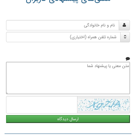
نام
و
شماره
نام
تلفن
خانوادگی
همراه
متن
معنی
یا
پیشنهاد
شما