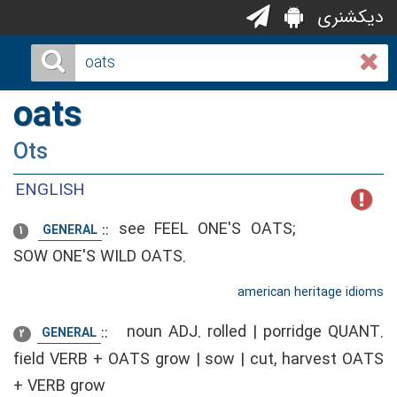
دیکشنری
oats
Ots
ENGLISH
::
see FEEL ONE'S OATS;
GENERAL
1
SOW ONE'S WILD OATS.
american heritage idioms
::
noun ADJ. rolled | porridge QUANT.
GENERAL
2
field VERB + OATS grow | sow | cut, harvest OATS
+ VERB grow