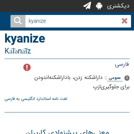
دیکشنری
kyanize
Ka͡iəna͡iz
فارسی
::
داراشكنه‌ زدن‌، باداراشكنه‌اندودن‌
عمومی
1
برای‌ جلوگیری‌ازپ
لغت نامه استاندارد انگلیسی به فارسی
معنی‌های پیشنهادی کاربران