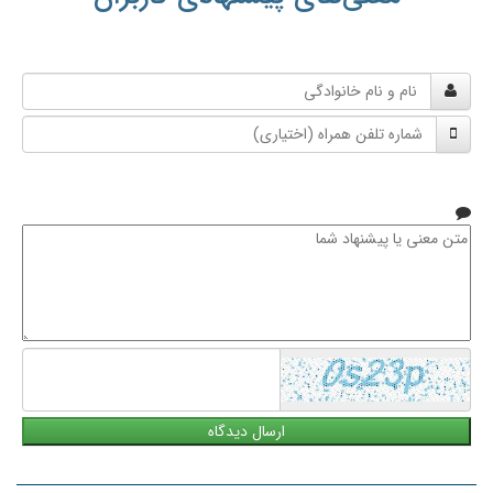
نام
و
شماره
نام
تلفن
خانوادگی
همراه
متن
معنی
یا
پیشنهاد
شما