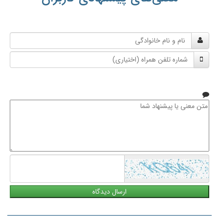
نام
و
شماره
نام
تلفن
خانوادگی
همراه
متن
معنی
یا
پیشنهاد
شما