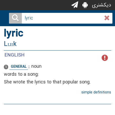
دیکشنری
lyric
Lɪɹɪk
ENGLISH
::
noun
GENERAL
1
words to a song:
She wrote the lyrics to that popular song.
simple definitions